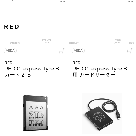
RED
MANUFAC
PRICE
TURER
[ 1DAY ]
CATEGORY
PRODUCT
DATE
MEDIA
MEDIA
RED
RED
RED CFexpress Type B
RED CFexpress Type B
カード 2TB
用 カードリーダー