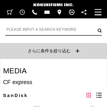
見積カート
閲覧履歴
CALL
CONTACT
ACCESS
BUSINESS HOURS
FOLLOW U
さらに条件を絞り込む
MEDIA
CF express
grid
list
SanDisk
MANUFAC
PRICE