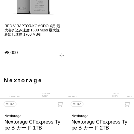
RED V-RAPTOR/KOMODO-X用 最
大書き込み速度 1600 MB/s 最大読
み出し速度 1700 MB/s
¥8,000
Nextorage
MANUFAC
PRICE
TURER
[ 1DAY ]
CATEGORY
PRODUCT
DATE
MEDIA
MEDIA
Nextorage
Nextorage
Nextorage CFexpress Ty
Nextorage CFexpress Ty
pe B カード 1TB
pe B カード 2TB