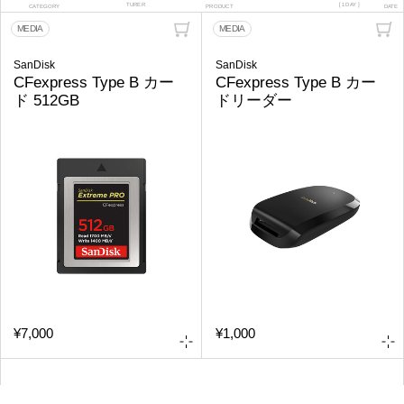
TURER
[ 1DAY ]
CATEGORY
PRODUCT
DATE
MEDIA
MEDIA
SanDisk
SanDisk
CFexpress Type B カー
CFexpress Type B カー
ド 512GB
ドリーダー
¥7,000
¥1,000