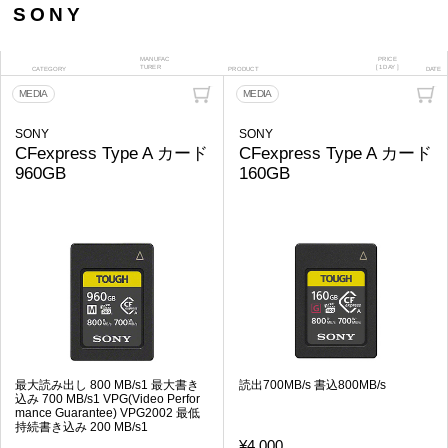
SONY
MANUFAC
PRICE
TURER
[ 1DAY ]
CATEGORY
PRODUCT
DATE
MEDIA
MEDIA
SONY
SONY
CFexpress Type A カード
CFexpress Type A カード
960GB
160GB
最大読み出し 800 MB/s1 最大書き
読出700MB/s 書込800MB/s
込み 700 MB/s1 VPG(Video Perfor
mance Guarantee) VPG2002 最低
持続書き込み 200 MB/s1
¥4,000