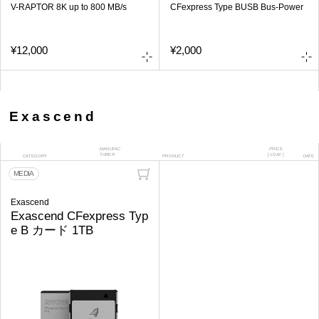
V-RAPTOR 8K up to 800 MB/s​​
CFexpress Type B​ USB Bus-Power
¥12,000
¥2,000
Exascend
MANUFAC
PRICE
TURER
[ 1DAY ]
CATEGORY
PRODUCT
DATE
MEDIA
Exascend
Exascend CFexpress Typ
e B カード 1TB