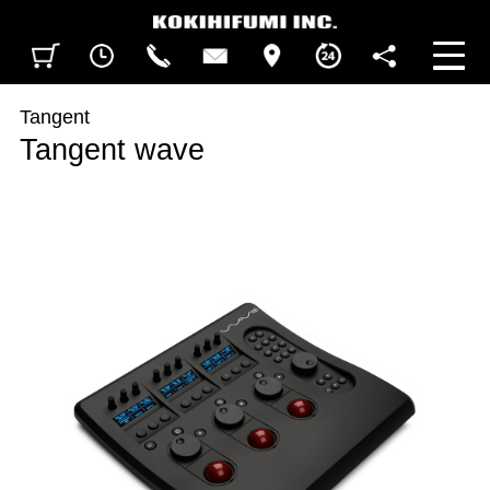
見積カート
閲覧履歴
CALL
CONTACT
ACCESS
BUSINESS HOURS
FOLLOW U
Tangent
Tangent wave