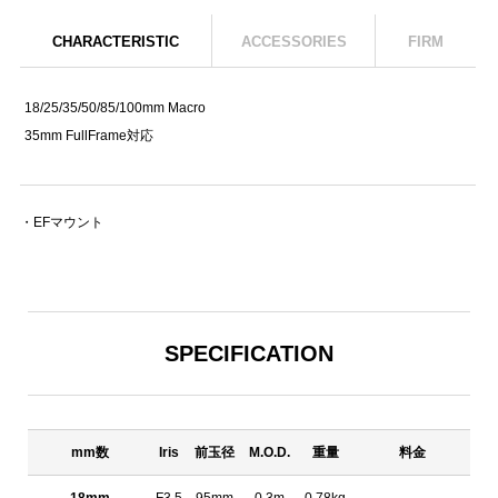
CHARACTERISTIC
ACCESSORIES
FIRM
18/25/35/50/85/100mm Macro
35mm FullFrame対応
・EFマウント
SPECIFICATION
mm数
Iris
前玉径
M.O.D.
重量
料金