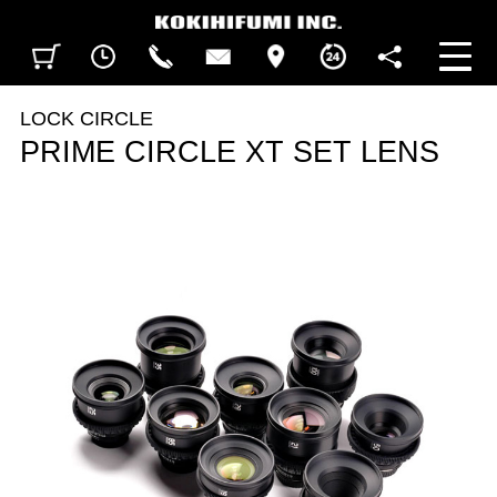
見積カート
閲覧履歴
CALL
CONTACT
ACCESS
BUSINESS HOURS
FOLLOW U
LOCK CIRCLE
PRIME CIRCLE XT SET LENS