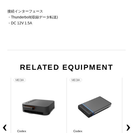
接続インターフェース
・Thunderbolt(収録データ転送)
・DC 12V 1.5A
RELATED EQUIPMENT
MEDIA
MEDIA
MED
Codex
Codex
Co