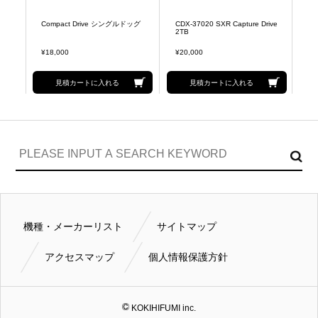
アダ
Compact Drive シングルドッグ
CDX-37020 SXR Capture Drive
CD
2TB
1
¥18,000
¥20,000
¥1
見積カートに入れる
見積カートに入れる
機種・メーカーリスト
サイトマップ
アクセスマップ
個人情報保護方針
KOKIHIFUMI inc.