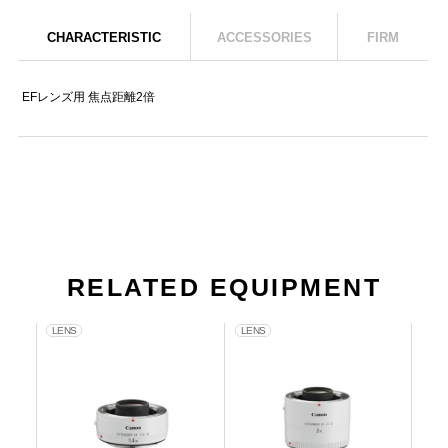
CHARACTERISTIC
ACCESSORIES
FIRM
EFレンズ用 焦点距離2倍
RELATED EQUIPMENT
LENS
LENS
LEN