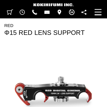
見積カート
閲覧履歴
CALL
CONTACT
ACCESS
BUSINESS HOURS
FOLLOW U
RED
Φ15 RED LENS SUPPORT