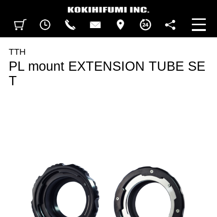
見積カート
閲覧履歴
CALL
CONTACT
ACCESS
BUSINESS HOURS
FOLLOW U
TTH
PL mount EXTENSION TUBE SE
T