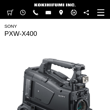
見積カート
閲覧履歴
CALL
CONTACT
ACCESS
BUSINESS HOURS
FOLLOW U
SONY
PXW-X400