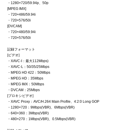
・1280×720/59.94p、50p
[MPEG IMX]
・720×486/59.94i
・720×576/50i
[DVCAM]
・720×480/59.94i
・720×576/50i
記録フォーマット
[ビデオ]
・XAVC-I：最大112Mbps)
・XAVC-L：50/35/25Mbps
・MPEG HD 422：50Mbps
・MPEG HD：35Mbps
・MPEG IMX：50Mbps
・DVCAM：25Mbps
[プロキシビデオ]
・XAVC Proxy：AVC/H.264 Main Profile、4:2:0 Long GOP
・1280×720：9Mbps(VBR)、6Mbps(VBR)
・640×360：3Mbps(VBR)
・480×270：1Mbps(VBR)、0.5Mbps(VBR)