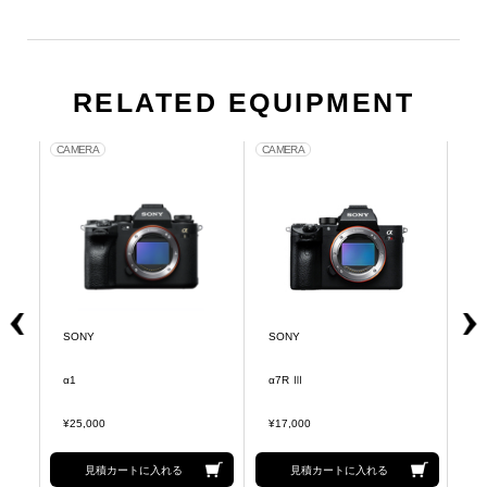
RELATED EQUIPMENT
CAMERA
CAMERA
CA
SONY
SONY
S
α1
α7R Ⅲ
H
¥25,000
¥17,000
¥8
見積カートに入れる
見積カートに入れる