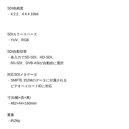
SDI色精度
・4:2:2、4:4:4 10bit
SDIカラースペース
・YUV、RGB
SDI自動切替
・各入力でSD-SDI、HD-SDI、
6G-SDI、DVB-ASIが自動的に選択
対応SDIメタデータ
・SMPTE 352Mのデータに付属される
ビデオペイロードIDに対応
寸法(幅×高×奥)
・482×44×160mm
重量
・約2kg