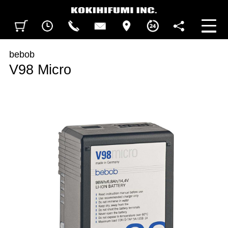
見積カート
閲覧履歴
CALL
CONTACT
ACCESS
BUSINESS HOURS
FOLLOW U
bebob
V98 Micro