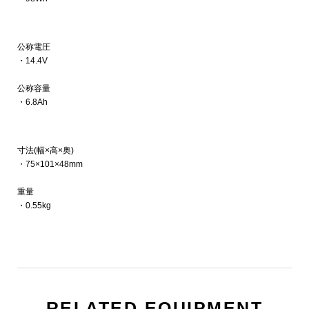
公称電圧
・14.4V
公称容量
・6.8Ah
寸法(幅×高×奥)
・75×101×48mm
重量
・0.55kg
RELATED EQUIPMENT