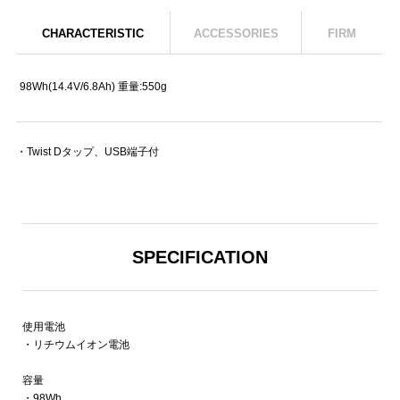
CHARACTERISTIC
ACCESSORIES
FIRM
98Wh(14.4V/6.8Ah) 重量:550g
・Twist Dタップ、USB端子付
SPECIFICATION
使用電池
・リチウムイオン電池
容量
・98Wh