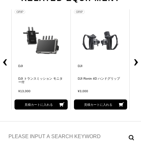
GRIP
GRIP
GRI
DJI
DJI
DJ
DJI トランスミッション モニタ
DJI Ronin 4D ハンドグリップ
DJ
ー付
¥13,000
¥3,000
¥5
見積カートに入れる
見積カートに入れる