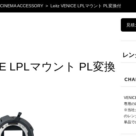
L CINEMA ACCESSORY
Leitz VENICE LPLマウント PL変換付
見積
レン
NICE LPLマウント PL変換
CHA
VENI
専用のL
※当社
のレン
単品で