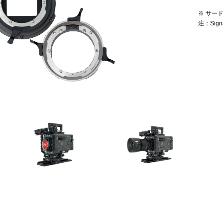
※ サー
注：Sig