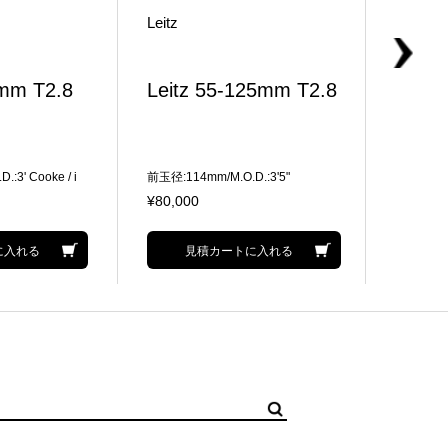
Leitz
Leitz
5mm T2.8
Leitz 55-125mm T2.8
Leit
1.8
:3' Cooke / i
前玉径:114mm/M.O.D.:3'5"
前玉径:114
-2データのサポート
35mm Fu
¥80,000
¥38,00
とカラーマッチング
ングがない 最
 低歪率
に入れる
見積カートに入れる