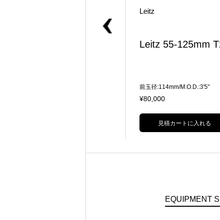
Duclos
Leitz
Leitz 70-180mm T3 V
Leitz 55-125mm T
ARIO-APO-ELMARIT
R
前玉径:95mm/M.O.D.:5'3" 35mm Ful
前玉径:114mm/M.O.D.:3'5"
lFrame/Vista Vision対応
¥25,000
¥80,000
見積カートに入れる
見積カートに入れる
EQUIPMENT 