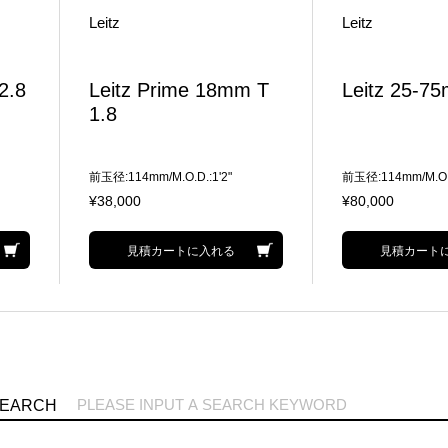
Leitz
Leitz
2.8
Leitz Prime 18mm T
Leitz 25-7
1.8
前玉径:114mm/M.O.D.:1'2"
前玉径:114mm/M.O.D.
35mm FullFrame/VistaVison対応
およびArri LDS
¥38,000
¥80,000
LEITZ PRIME
ズーム全域でランピ
小限のブリージング
見積カートに入れる
見積カート
SEARCH