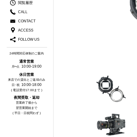
閲覧履歴
CALL
CONTACT
ACCESS
FOLLOW US
24時間対応体制のご案内
通常営業
10:00-19:00
月〜土
休⽇営業
来店での貸出とご返却のみ
10:00-18:00
⽇・祝
( 電話受付17:00まで )
夜間受取・返却
営業終了後から
翌営業開始まで
( 平日・日祝問わず )