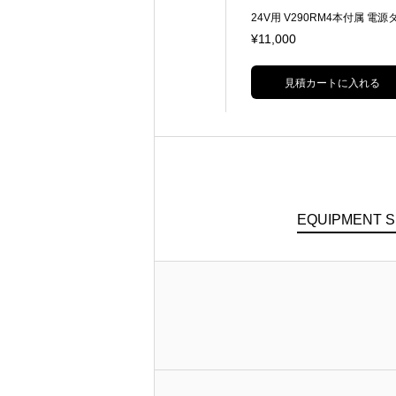
193Wh(14.54V/13.24Ah)重量:1090
24V用 V290RM4本付属 電源
g
ナル キャノン3pin
¥1,800
¥11,000
見積カートに入れる
見積カートに入れる
EQUIPMENT 