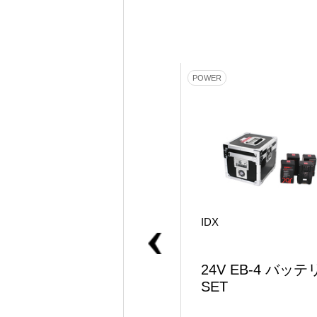
POWER
POWER
IDX
IDX
DUO-C198P
24V EB-4 バッテ
SET