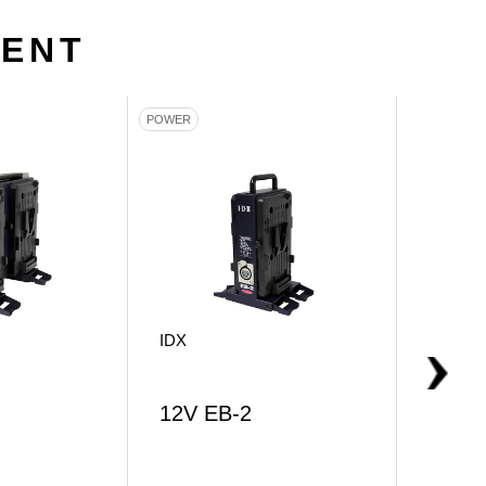
MENT
POWER
POWER
IDX
12V EB-2
24V