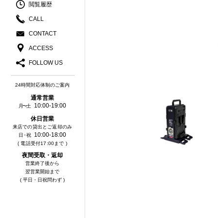
閲覧履歴
CALL
CONTACT
ACCESS
FOLLOW US
24時間対応体制のご案内
通常営業
10:00-19:00
月〜土
休⽇営業
来店での貸出とご返却のみ
10:00-18:00
⽇・祝
( 電話受付17:00まで )
夜間受取・返却
営業終了後から
翌営業開始まで
( 平日・日祝問わず )