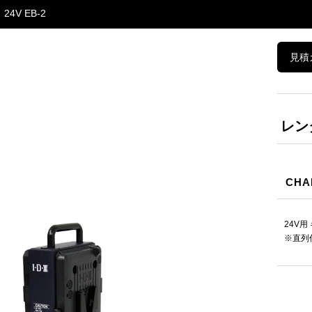
24V EB-2
見積
レン
CHA
24V用
※直列