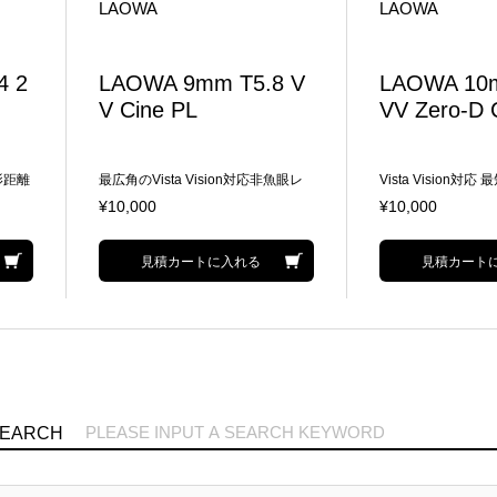
LAOWA
LAOWA
4 2
LAOWA 9mm T5.8 V
LAOWA 10
V Cine PL
VV Zero-D 
撮影距離
最広角のVista Vision対応非魚眼レ
Vista Vision対応
チ付
ンズ 最短撮影距離:12cm 前面直径:φ
m 前面直径:φ80m
¥10,000
¥10,000
80mm サイズ:φ84×41.3mm(PL) 質
7mm サイズ:80mm 
量:430g
見積カートに入れる
見積カート
SEARCH