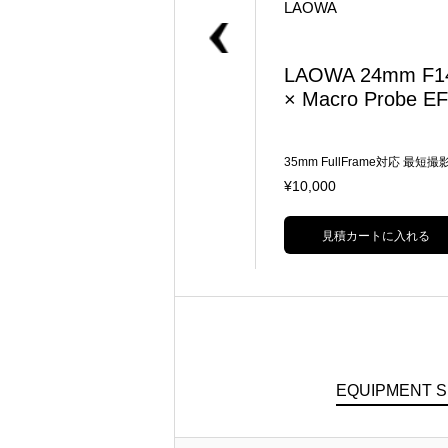
LAOWA
LAOWA
LAOWA 24mm T8 2×
LAOWA 24mm F1
Macro Pro2be ペリス
× Macro Probe EF
コープモジュール PL
潜望鏡のような形状が特徴 360°回
35mm FullFrame対応 最短
転機構を搭載 先端から36.6cmまで
470mm LEDライト、スイッ
¥15,000
¥10,000
の範囲が防水仕様 撮影倍率2倍、最
短ワーキングディスタンス4mm
見積カートに入れる
見積カートに入れる
EQUIPMENT 