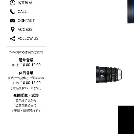
閲覧履歴
CALL
CONTACT
ACCESS
FOLLOW US
24時間対応体制のご案内
通常営業
10:00-19:00
月〜土
休⽇営業
来店での貸出とご返却のみ
10:00-18:00
⽇・祝
( 電話受付17:00まで )
夜間受取・返却
営業終了後から
翌営業開始まで
( 平日・日祝問わず )