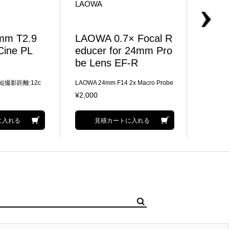
LAOWA
LAOW
mm T2.9
LAOWA 0.7× Focal R
LAOW
Cine PL
educer for 24mm Pro
Zero
be Lens EF-R
 最短撮影距離:12c
LAOWA 24mm F14 2x Macro Probe
前玉径:11
m フィルター径:7
EFに取り付け可能なRFマウントカ
サークル 
¥2,000
¥10,00
質量:424g
メラ用レデューサー スーパー35シ
ネ用カメラに取り付けた場合、焦点
距離は17mm、明るさはT10になり
に入れる
見積カートに入れる
ます