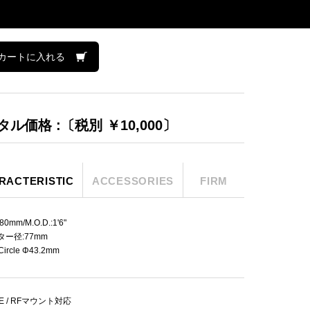
カートに入れる
ル価格 :〔税別 ￥10,000〕
RACTERISTIC
ACCESSORIES
FIRM
0mm/M.O.D.:1'6"
ー径:77mm
Circle Φ43.2mm
 / E / RFマウント対応