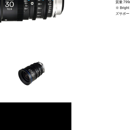
質量:799
※ Brig
ズサポー