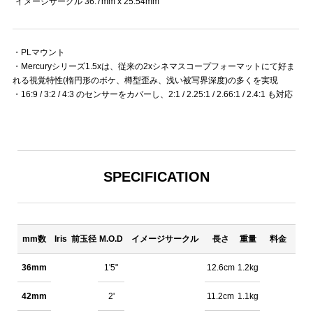
イメージサークル 36.7mm x 25.54mm
・PLマウント
・Mercuryシリーズ1.5xは、従来の2xシネマスコープフォーマットにて好ま
れる視覚特性(楕円形のボケ、樽型歪み、浅い被写界深度)の多くを実現
・16:9 / 3:2 / 4:3 のセンサーをカバーし、2:1 / 2.25:1 / 2.66:1 / 2.4:1 も対応
SPECIFICATION
mm数
Iris
前玉径
M.O.D
イメージサークル
長さ
重量
料金
36mm
1'5"
12.6cm
1.2kg
42mm
2'
11.2cm
1.1kg