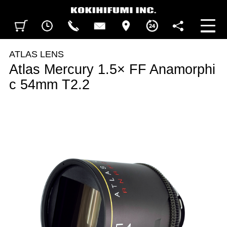
見積カート
閲覧履歴
CALL
CONTACT
ACCESS
BUSINESS HOURS
FOLLOW U
ATLAS LENS
Atlas Mercury 1.5× FF Anamorphi
c 54mm T2.2