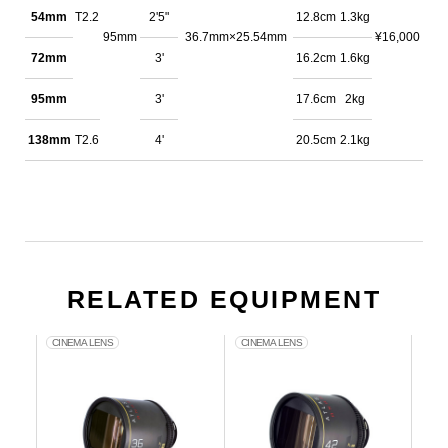
54mm
T2.2
2'5"
12.8cm
1.3kg
95mm
36.7mm×25.54mm
¥16,000
72mm
3'
16.2cm
1.6kg
95mm
3'
17.6cm
2kg
138mm
T2.6
4'
20.5cm
2.1kg
RELATED EQUIPMENT
CINEMA LENS
CINEMA LENS
CIN