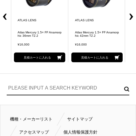
ATLAS LENS
ATLAS LENS
A
Atlas Mercury 1.5× FF Anamorp
Atlas Mercury 1.5× FF Anamorp
At
hic 36mm T2.2
hic 42mm T2.2
hi
¥16,000
¥16,000
¥1
見積カートに入れる
見積カートに入れる
機種・メーカーリスト
サイトマップ
アクセスマップ
個人情報保護方針