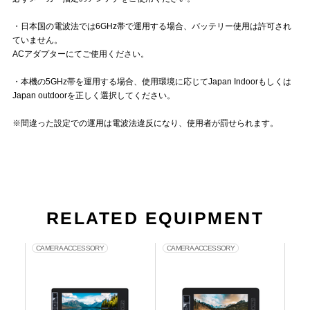
・日本国の電波法では6GHz帯で運用する場合、バッテリー使用は許可され
ていません。
ACアダプターにてご使用ください。
・本機の5GHz帯を運用する場合、使用環境に応じてJapan Indoorもしくは
Japan outdoorを正しく選択してください。
※間違った設定での運用は電波法違反になり、使用者が罰せられます。
RELATED EQUIPMENT
CAMERA ACCESSORY
CAMERA ACCESSORY
MO