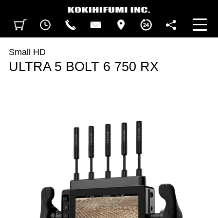
見積カート
閲覧履歴
CALL
CONTACT
ACCESS
BUSINESS HOURS
FOLLOW U
Small HD
ULTRA 5 BOLT 6 750 RX