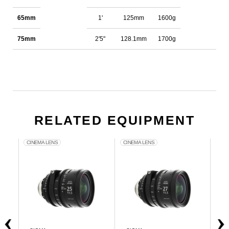
65mm
1'
125mm
1600g
75mm
2'5"
128.1mm
1700g
RELATED EQUIPMENT
CINEMA LENS
CINEMA LENS
CIN