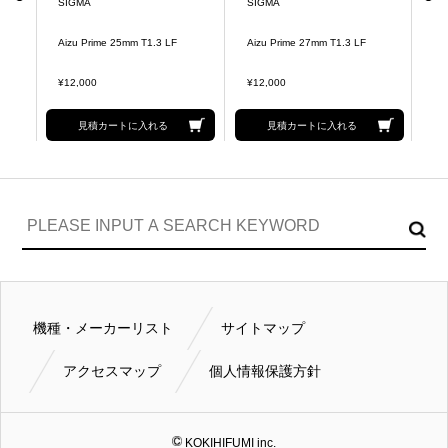
SIGMA
SIGMA
S
 T
Aizu Prime 25mm T1.3 LF
Aizu Prime 27mm T1.3 LF
Ai
¥12,000
¥12,000
¥1
見積カートに入れる
見積カートに入れる
機種・メーカーリスト
サイトマップ
アクセスマップ
個人情報保護方針
KOKIHIFUMI inc.