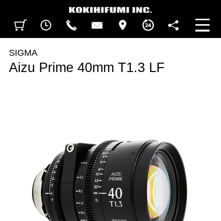
見積カート
閲覧履歴
CALL
CONTACT
ACCESS
BUSINESS HOURS
FOLLOW U
SIGMA
Aizu Prime 40mm T1.3 LF