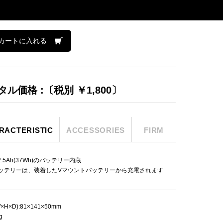
カートに入れる
タル価格 :〔税別 ￥1,800〕
RACTERISTIC
ACCESSORIES
FIRM
V/2.5Ah(37Wh)のバッテリー内蔵
ッテリーは、装着したVマウントバッテリーから充電されます
H×D):81×141×50mm
g