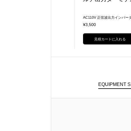
スーパークランプ付のVマウント(垂
AC110V 正弦波出力インバー
直固定)
能付マルチ出力ターミナル バ
¥1,000
¥3,500
リーチャージ機能付
見積カートに入れる
見積カートに入れる
EQUIPMENT 