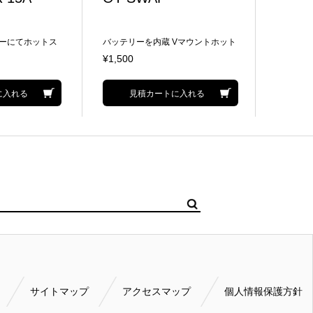
ーにてホットス
バッテリーを内蔵 Vマウントホット
軽量タイ
スワッププレート Type-C3系統(入
¥1,500
¥5,000
出力×1、出力×2)、D-Tap出力2
に入れる
見積カートに入れる
サイトマップ
アクセスマップ
個人情報保護方針