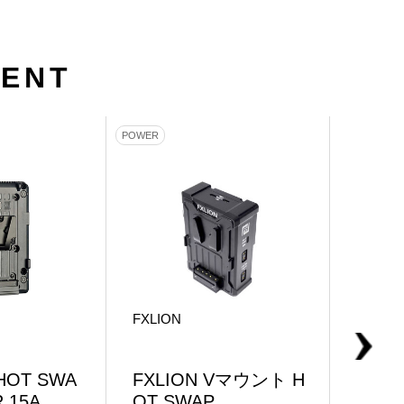
MENT
POWER
GRIP
FXLION
NEP
OT SWA
FXLION Vマウント H
INT
 15A
OT SWAP
ント