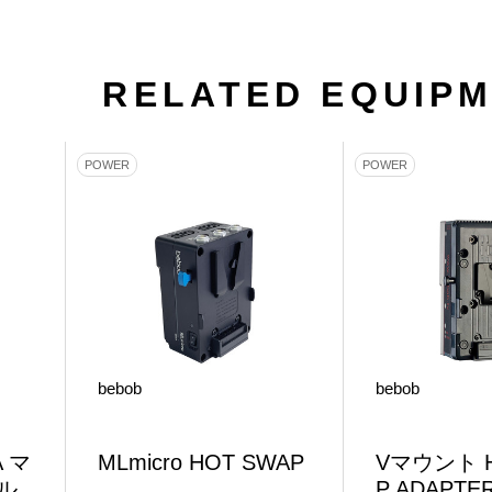
RELATED EQUIP
POWER
POWER
bebob
bebob
A マ
MLmicro HOT SWAP
Vマウント H
ル
P ADAPTER