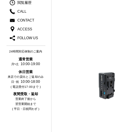
閲覧履歴
CALL
CONTACT
ACCESS
FOLLOW US
24時間対応体制のご案内
通常営業
10:00-19:00
月〜土
休⽇営業
来店での貸出とご返却のみ
10:00-18:00
⽇・祝
( 電話受付17:00まで )
夜間受取・返却
営業終了後から
翌営業開始まで
( 平日・日祝問わず )