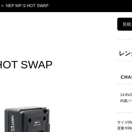
NEP MP-S HOT SWAP
見積
レン
HOT SWAP
CHA
14.8
内蔵バ
サイズ(W×
質量:698