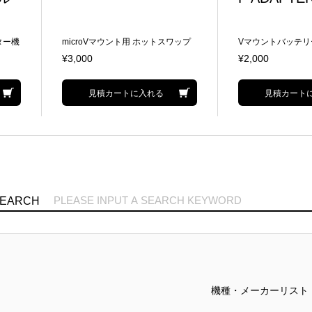
ター機
microVマウント用 ホットスワップ
Vマウントバッテリ
ッテ
バッテリー 最大負荷容量：16A 電
ワップ可能
¥3,000
¥2,000
圧 14.4V 寸法(W×H×D)：77(85)×11
0×57mm 重量：580g
見積カートに入れる
見積カート
SEARCH
機種・メーカーリスト