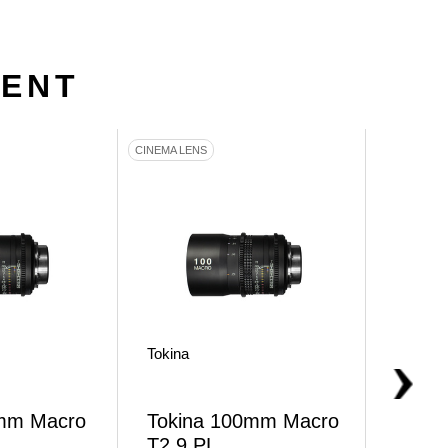
MENT
CINEMA LENS
LENS ACC
Tokina
Tokina
0mm Macro
Tokina 100mm Macro
Toki
T2.9 PL