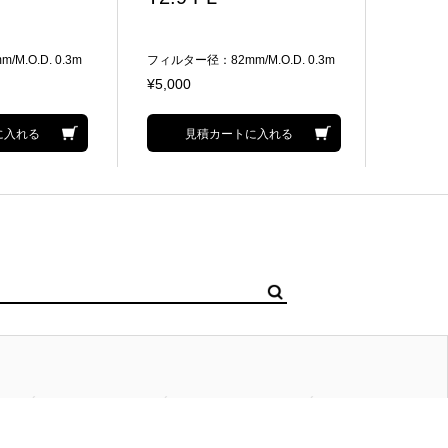
M.O.D. 0.3m
フィルター径：82mm/M.O.D. 0.3m
Supe
35mmフルサイズ
メージサ
¥5,000
¥6,000
フレームに
に入れる
見積カートに入れる
サイトマップ
アクセスマップ
個人情報保護方針