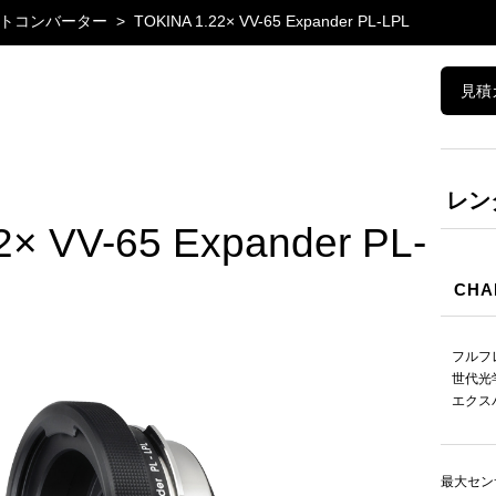
トコンバーター
TOKINA 1.22× VV-65 Expander PL-LPL
見積
レン
2× VV-65 Expander PL-
CHA
フルフ
世代光
エクス
最大セン