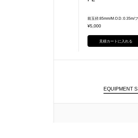
前玉径:114mm/M.O.D.:3'9" 35mm F
前玉径:85mm/M.O.D.:0.35m
ullFrame/VistaVison対応
ター径:82mm
¥7,000
¥5,000
見積カートに入れる
見積カートに入れる
EQUIPMENT 