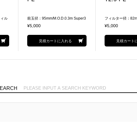
/フィル
前玉径：95mm/M.O.D.0.3m Super3
フィルター径：82mm/
5
35mmフルサイズ
¥5,000
¥5,000
見積カートに入れる
見積カート
SEARCH
機種・メーカーリスト