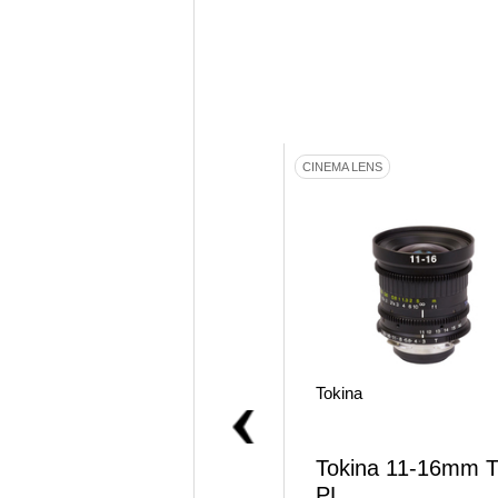
CINEMA LENS
CINEMA LENS
Tokina
Tokina
VISTA 105mm T1.5 P
Tokina 11-16mm 
L
PL