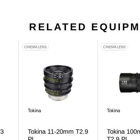
RELATED EQUIP
CINEMA LENS
CINEMA LENS
Tokina
Tokina
T3
Tokina 11-20mm T2.9
Tokina 10
PL
T2.9 PL