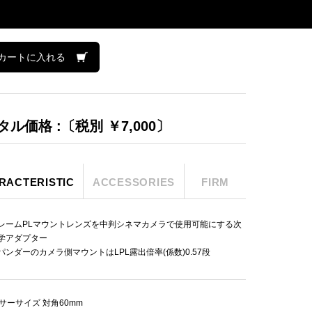
カートに入れる
タル価格 :〔税別 ￥7,000〕
RACTERISTIC
ACCESSORIES
FIRM
レームPLマウントレンズを中判シネマカメラで使用可能にする次
学アダプター
パンダーのカメラ側マウントはLPL露出倍率(係数)0.57段
サーサイズ 対角60mm