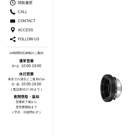
閲覧履歴
CALL
CONTACT
ACCESS
FOLLOW US
24時間対応体制のご案内
通常営業
10:00-19:00
月〜土
休⽇営業
来店での貸出とご返却のみ
10:00-18:00
⽇・祝
( 電話受付17:00まで )
夜間受取・返却
営業終了後から
翌営業開始まで
( 平日・日祝問わず )