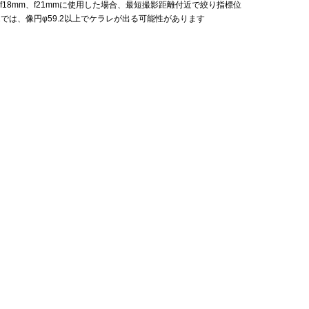
TA f18mm、f21mmに使用した場合、最短撮影距離付近で絞り指標位
-22では、像円φ59.2以上でケラレが出る可能性があります