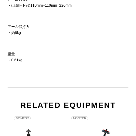
・(上部+下部)110mm+110mm=220mm
アーム保持力
・約6kg
重量
・0.61kg
RELATED EQUIPMENT
MONITOR
MONITOR
CA