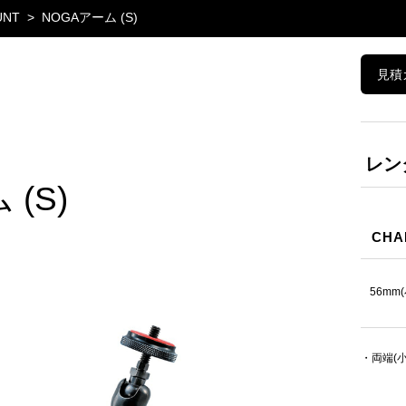
UNT
NOGAアーム (S)
見積
レン
(S)
CHA
56mm
・両端(