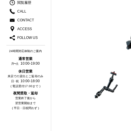
閲覧履歴
CALL
CONTACT
ACCESS
FOLLOW US
24時間対応体制のご案内
通常営業
10:00-19:00
月〜土
休⽇営業
来店での貸出とご返却のみ
10:00-18:00
⽇・祝
( 電話受付17:00まで )
夜間受取・返却
営業終了後から
翌営業開始まで
( 平日・日祝問わず )