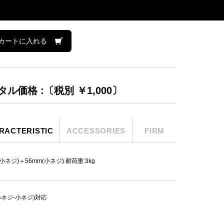
カートに入れる
タル価格 :〔税別 ￥1,000〕
RACTERISTIC
ACCESSORIES
FIRM
(小ネジ)＋56mm(小ネジ) 耐荷重:3kg
小ネジ-小ネジ)対応