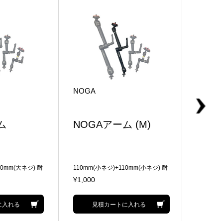
NOGA
NOGA
ム
NOGAアーム (M)
NOG
40mm(大ネジ) 耐
110mm(小ネジ)+110mm(小ネジ) 耐
56mm(
荷重:4kg 小-大変換付属
荷重:3kg
¥1,000
¥1,000
に入れる
見積カートに入れる