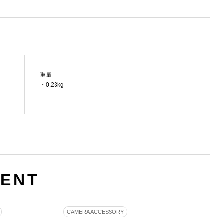
重量
・0.23kg
MENT
CAMERA ACCESSORY
CAMERA A