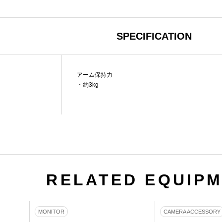
SPECIFICATION
アーム保持力
・約3kg
RELATED EQUIP
MONITOR
CAMERA ACCESSORY