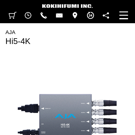
見積カート
閲覧履歴
CALL
CONTACT
ACCESS
BUSINESS HOURS
FOLLOW U
AJA
Hi5-4K