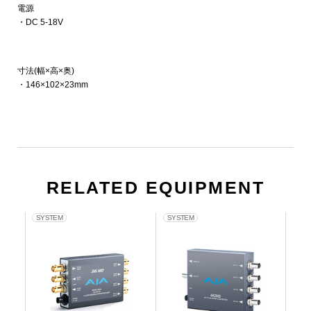
電源
・DC 5-18V
寸法(幅×高×奥)
・146×102×23mm
RELATED EQUIPMENT
SYSTEM
SYSTEM
SY