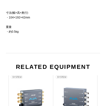
寸法(幅×高×奥行)
・104×192×42mm
重量
・約0.5kg
RELATED EQUIPMENT
SYSTEM
SYSTEM
SY