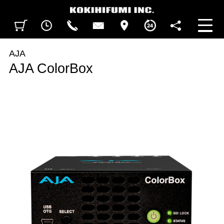
見積カート
閲覧履歴
CALL
CONTACT
ACCESS
BUSINESS HOURS
FOLLOW U
AJA
AJA ColorBox