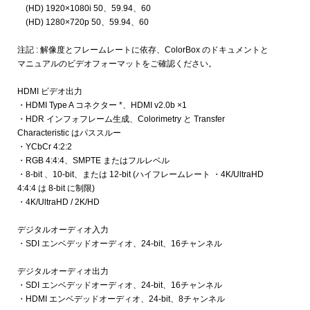
(HD) 1920×1080i 50、59.94、60
(HD) 1280×720p 50、59.94、60
注記 : 解像度とフレームレートに依存、ColorBox のドキュメントと
マニュアルのビデオフォーマットをご確認ください。
HDMI ビデオ出力
・HDMI Type A コネクター *、HDMI v2.0b ×1
・HDR インフォフレーム生成、Colorimetry と Transfer
Characteristic はパススルー
・YCbCr 4:2:2
・RGB 4:4:4、SMPTE またはフルレベル
・8-bit 、10-bit、または 12-bit (ハイフレームレート ・4K/UltraHD
4:4:4 は 8-bit に制限)
・4K/UltraHD / 2K/HD
デジタルオーディオ入力
・SDI エンベデッドオーディオ、24-bit、16チャンネル
デジタルオーディオ出力
・SDI エンベデッドオーディオ、24-bit、16チャンネル
・HDMI エンベデッドオーディオ、24-bit、8チャンネル