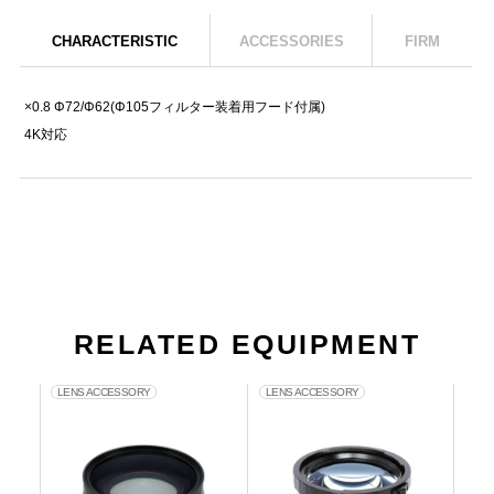
CHARACTERISTIC
ACCESSORIES
FIRM
×0.8 Φ72/Φ62(Φ105フィルター装着用フード付属)
4K対応
RELATED EQUIPMENT
LENS ACCESSORY
LENS ACCESSORY
LEN