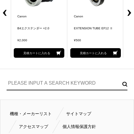
Canon
Canon
C
B4エクステンダー ×2.0
EXTENSION TUBE EF12 Ⅱ
E
¥2,000
¥500
¥5
見積カートに入れる
見積カートに入れる
機種・メーカーリスト
サイトマップ
アクセスマップ
個人情報保護方針