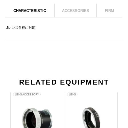
CHARACTERISTIC
ACCESSORIES
FIRM
Jレンズ各種に対応
RELATED EQUIPMENT
LENS ACCESSORY
LENS
LE