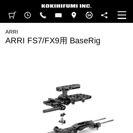
見積カート
閲覧履歴
CALL
CONTACT
ACCESS
BUSINESS HOURS
FOLLOW U
ARRI
ARRI FS7/FX9用 BaseRig