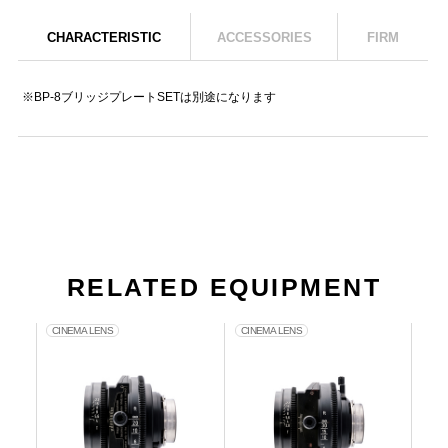
CHARACTERISTIC
ACCESSORIES
FIRM
※BP-8ブリッジプレートSETは別途になります
RELATED EQUIPMENT
CINEMA LENS
CINEMA LENS
CIN