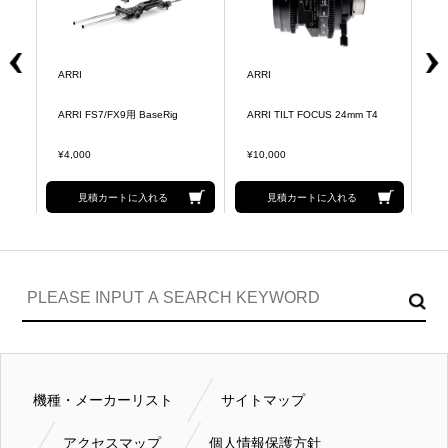
ARRI
ARRI
AR
ARRI FS7/FX9用 BaseRig
ARRI TILT FOCUS 24mm T4
AR
¥4,000
¥10,000
¥1
見積カートに入れる
見積カートに入れる
機種・メーカーリスト
サイトマップ
アクセスマップ
個人情報保護方針