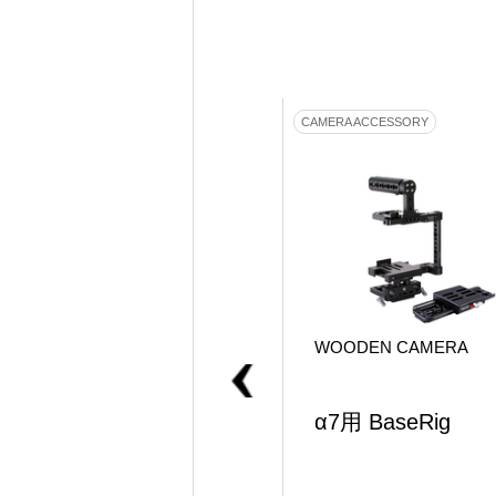
MONITOR
CAMERA ACCESSORY
WOODEN CAMERA
WOODEN CAMERA
Wooden Monitor mou
α7用 BaseRig
nt