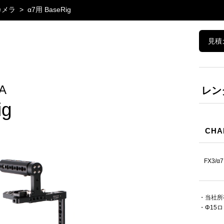
カメラ
α7用 BaseRig
見積
A
レン
ig
CHA
FX3/
・当社所
・Φ15ロ