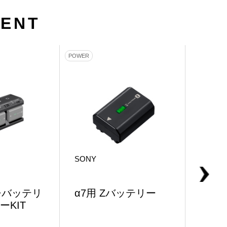
MENT
POWER
POWER
SONY
SONY
チバッテリ
α7用 Zバッテリー
α7用
ーKIT
ャー