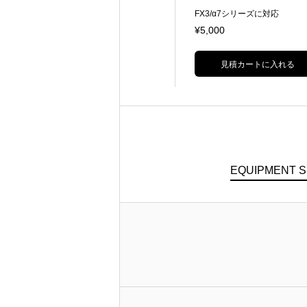
Small HD Cine13,PVW-A170などの
FX3/α7シリーズに対応
バーティカルセティングにもスムー
¥1,500
¥5,000
ズに変えられます。 AVENGERロー
ラースタンドと組み合わせてお使い
ください。
見積カートに入れる
見積カートに入れる
EQUIPMENT 