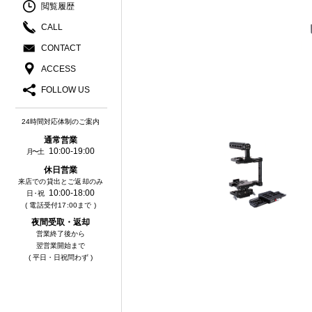
閲覧履歴
CALL
CONTACT
ACCESS
FOLLOW US
24時間対応体制のご案内
通常営業
10:00-19:00
月〜土
休⽇営業
来店での貸出とご返却のみ
10:00-18:00
⽇・祝
( 電話受付17:00まで )
夜間受取・返却
営業終了後から
翌営業開始まで
( 平日・日祝問わず )