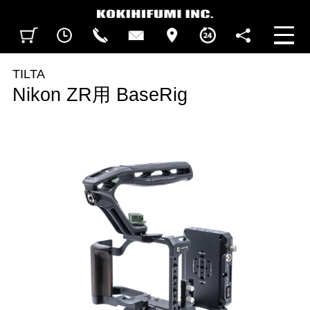
見積カート
閲覧履歴
CALL
CONTACT
ACCESS
BUSINESS HOURS
FOLLOW U
TILTA
Nikon ZR用 BaseRig