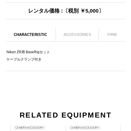
レンタル価格 :〔税別 ￥5,000〕
CHARACTERISTIC
ACCESSORIES
FIRM
Nikon ZR用 BaseRigセット
ケーブルクランプ付き
RELATED EQUIPMENT
CAMERA ACCESSORY
CAMERA ACCESSORY
CA