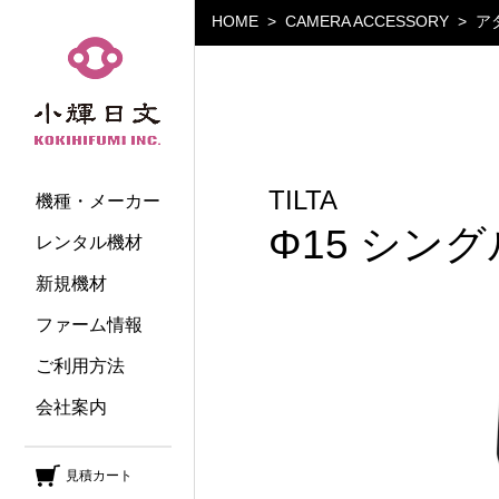
HOME
CAMERA ACCESSORY
ア
小輝日文
TILTA
機種・メーカー
Φ15 シン
レンタル機材
新規機材
ファーム情報
ご利用方法
会社案内
見積カート