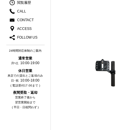
閲覧履歴
CALL
CONTACT
ACCESS
FOLLOW US
24時間対応体制のご案内
通常営業
10:00-19:00
月〜土
休⽇営業
来店での貸出とご返却のみ
10:00-18:00
⽇・祝
( 電話受付17:00まで )
夜間受取・返却
営業終了後から
翌営業開始まで
( 平日・日祝問わず )