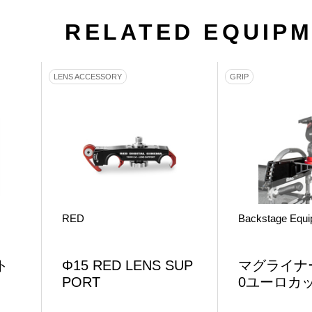
RELATED EQUIP
LENS ACCESSORY
GRIP
RED
Backstage Equ
ト
Φ15 RED LENS SUP
マグライナー
PORT
0ユーロカ