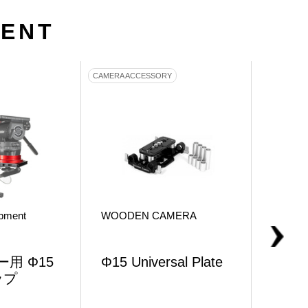
MENT
CAMERA ACCESSORY
CAMERA A
ipment
WOODEN CAMERA
Sachtle
用 Φ15
Φ15 Universal Plate
Φ15
ップ
タッ