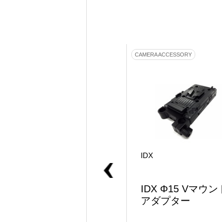
LENS ACCESSORY
CAMERA ACCESSORY
WOODEN CAMERA
IDX
WOODEN Φ15 Y Bra
IDX Φ15 Vマウン
cket
アダプター