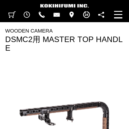
見積カート
閲覧履歴
CALL
CONTACT
ACCESS
BUSINESS HOURS
FOLLOW U
WOODEN CAMERA
DSMC2用 MASTER TOP HANDL
E