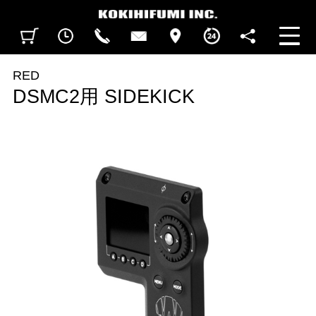
見積カート
閲覧履歴
CALL
CONTACT
ACCESS
BUSINESS HOURS
FOLLOW U
RED
DSMC2用 SIDEKICK