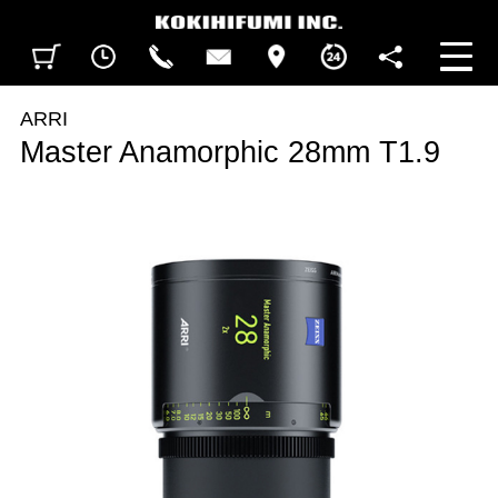
見積カート
閲覧履歴
CALL
CONTACT
ACCESS
BUSINESS HOURS
FOLLOW U
ARRI
Master Anamorphic 28mm T1.9