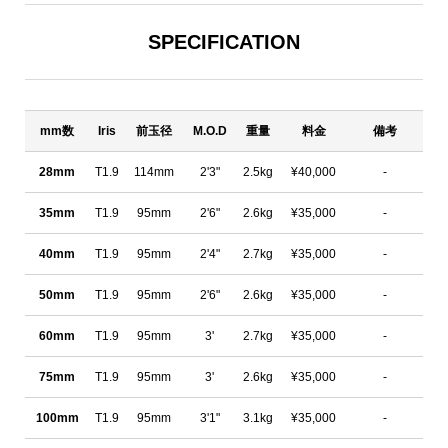
SPECIFICATION
mm数
Iris
前玉径
M.O.D
重量
料金
備考
28mm
T1.9
114mm
2'3"
2.5kg
¥40,000
-
35mm
T1.9
95mm
2'6"
2.6kg
¥35,000
-
40mm
T1.9
95mm
2'4"
2.7kg
¥35,000
-
50mm
T1.9
95mm
2'6"
2.6kg
¥35,000
-
60mm
T1.9
95mm
3'
2.7kg
¥35,000
-
75mm
T1.9
95mm
3'
2.6kg
¥35,000
-
100mm
T1.9
95mm
3'1"
3.1kg
¥35,000
-