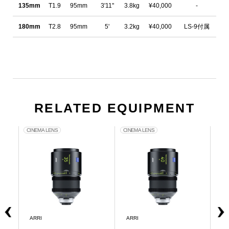
135mm
T1.9
95mm
3'11"
3.8kg
¥40,000
-
180mm
T2.8
95mm
5'
3.2kg
¥40,000
LS-9付属
RELATED EQUIPMENT
CINEMA LENS
CINEMA LENS
CIN
ARRI
ARRI
AR