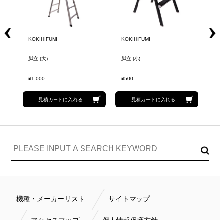
KOKIHIFUMI
KOKIHIFUMI
KO
脚立 (大)
脚立 (小)
脚
¥1,000
¥500
¥1
見積カートに入れる
見積カートに入れる
機種・メーカーリスト
サイトマップ