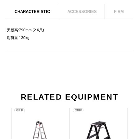
CHARACTERISTIC
ACCESSORIES
FIRM
天板高:790mm (2.6尺)
耐荷重:130kg
RELATED EQUIPMENT
GRIP
GRIP
OT