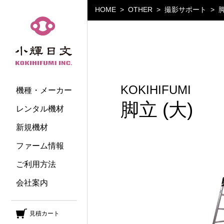
HOME
OTHER
撮影サポート
脚
小輝日文
KOKIHIFUMI
機種・メーカー
脚立 (大)
レンタル機材
新規機材
ファーム情報
ご利用方法
会社案内
見積カート