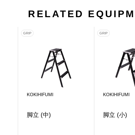
RELATED EQUIP
GRIP
GRIP
KOKIHIFUMI
KOKIHIFUMI
脚立 (中)
脚立 (小)