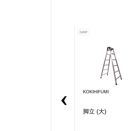
CABLE
GRIP
KOKIHIFUMI
KOKIHIFUMI
キャノン 30m
脚立 (大)