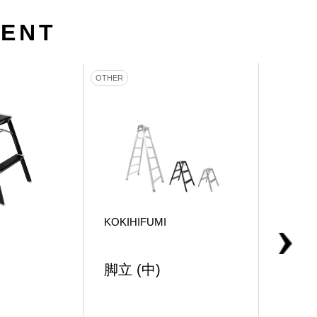
MENT
OTHER
OTHER
KOKIHIFUMI
KOKIH
脚立 (中)
脚立 