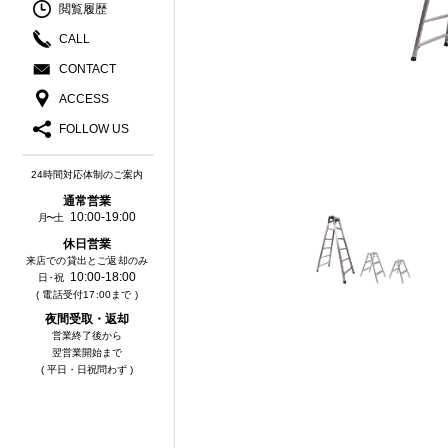
閲覧履歴
CALL
CONTACT
ACCESS
FOLLOW US
24時間対応体制のご案内
通常営業
10:00-19:00
月〜土
休⽇営業
来店での貸出とご返却のみ
10:00-18:00
⽇・祝
( 電話受付17:00まで )
夜間受取・返却
営業終了後から
翌営業開始まで
( 平日・日祝問わず )