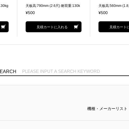
30kg
天板高:790mm (2.6尺) 耐荷重:130k
天板高:560mm (1.8
g
g
¥500
¥500
見積カートに入れる
見積カート
SEARCH
機種・メーカーリスト