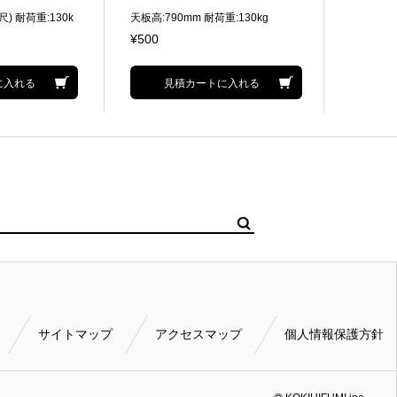
尺) 耐荷重:130k
天板高:790mm 耐荷重:130kg
天板高:5
¥500
¥500
に入れる
見積カートに入れる
サイトマップ
アクセスマップ
個人情報保護方針