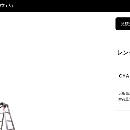
立 (大)
見積
レン
CHA
天板高:
耐荷重: