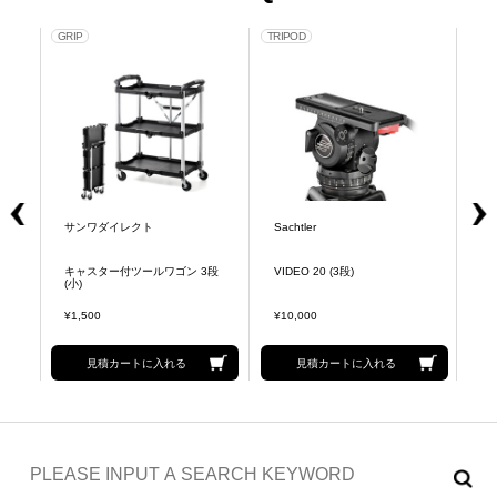
GRIP
TRIPOD
GRI
サンワダイレクト
Sachtler
KO
キャスター付ツールワゴン 3段
VIDEO 20 (3段)
脚
(小)
¥1,500
¥10,000
¥1
見積カートに入れる
見積カートに入れる