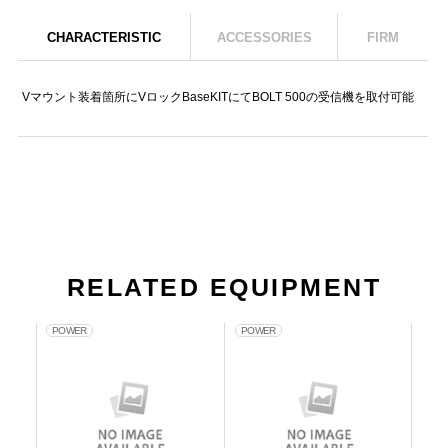
CHARACTERISTIC
ACCESSORIES
FIRM
Vマウント装着箇所にVロックBaseKITにてBOLT 500の受信機を取付可能
RELATED EQUIPMENT
POWER
POWER
PO