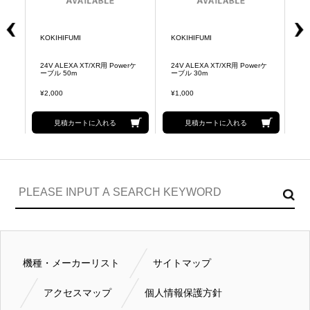
KOKIHIFUMI
KOKIHIFUMI
KO
rケ
24V ALEXA XT/XR用 Powerケ
24V ALEXA XT/XR用 Powerケ
2
ーブル 50m
ーブル 30m
m
¥2,000
¥1,000
¥2
見積カートに入れる
見積カートに入れる
機種・メーカーリスト
サイトマップ
アクセスマップ
個人情報保護方針