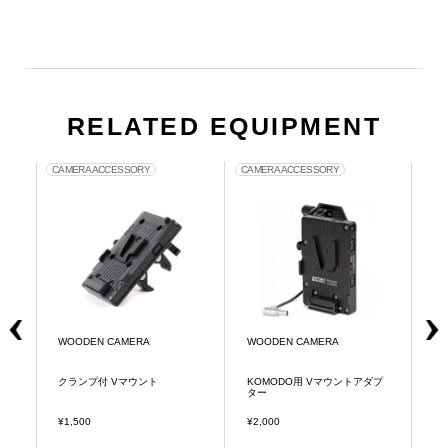
RELATED EQUIPMENT
CAMERA ACCESSORY
CAMERA ACCESSORY
DIG
WOODEN CAMERA
WOODEN CAMERA
W
ー
クランプ付 Vマウント
KOMODO用 Vマウントアダプ
F
ター
¥1,500
¥2,000
¥1