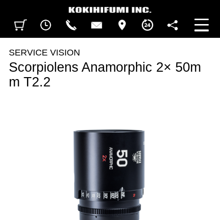
見積カート
閲覧履歴
CALL
CONTACT
ACCESS
BUSINESS HOURS
FOLLOW U
SERVICE VISION
Scorpiolens Anamorphic 2× 50m
m T2.2