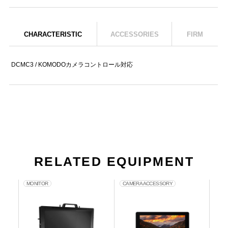
CHARACTERISTIC
ACCESSORIES
FIRM
DCMC3 / KOMODOカメラコントロール対応
RELATED EQUIPMENT
MONITOR
CAMERA ACCESSORY
CA