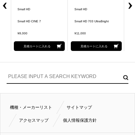
Small HD
Small HD
Sm
Small HD CINE 7
Small HD 703 UltraBright
Sm
¥8,000
¥11,000
¥8
見積カートに入れる
見積カートに入れる
機種・メーカーリスト
サイトマップ
アクセスマップ
個人情報保護方針