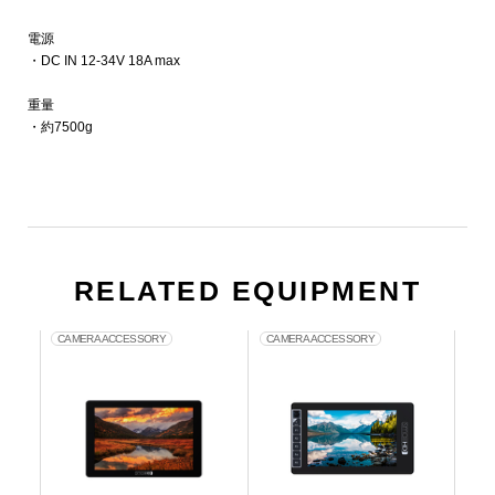
電源
・DC IN 12-34V 18A max
重量
・約7500g
RELATED EQUIPMENT
CAMERA ACCESSORY
CAMERA ACCESSORY
CA