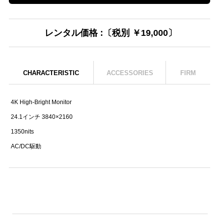
レンタル価格 :〔税別 ￥19,000〕
CHARACTERISTIC
ACCESSORIES
FIRM
4K High-Bright Monitor
24.1インチ 3840×2160
1350nits
AC/DC駆動