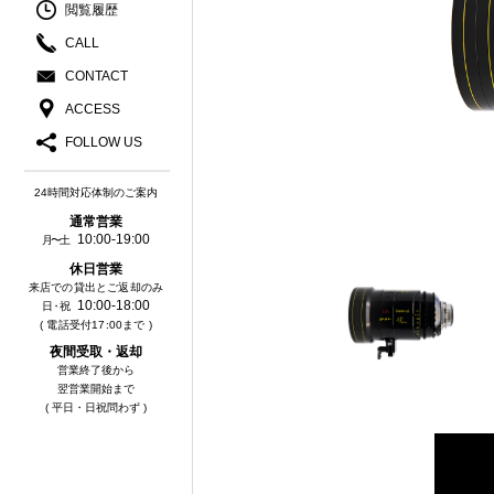
閲覧履歴
CALL
CONTACT
ACCESS
FOLLOW US
24時間対応体制のご案内
通常営業
10:00-19:00
月〜土
休⽇営業
来店での貸出とご返却のみ
10:00-18:00
⽇・祝
( 電話受付17:00まで )
夜間受取・返却
営業終了後から
翌営業開始まで
( 平日・日祝問わず )