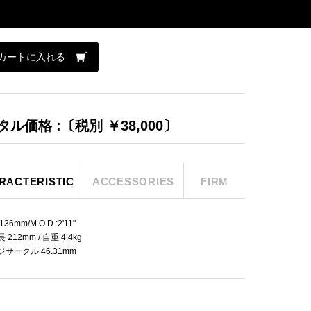
カートに入れる
ル価格 :〔税別 ￥38,000〕
RACTERISTIC
ACCESSORIES
FIRM
36mm/M.O.D.:2'11"
212mm / 自重 4.4kg
サークル 46.31mm