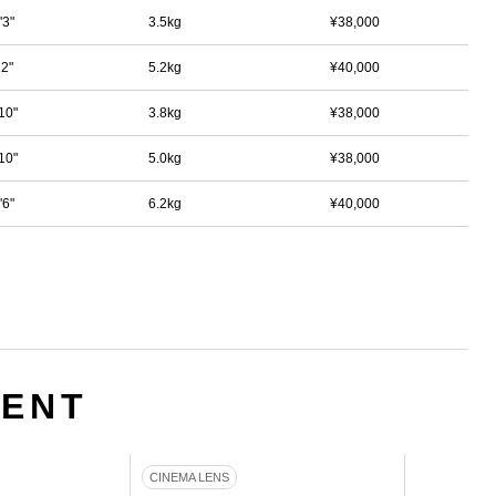
'3"
3.5kg
¥38,000
2"
5.2kg
¥40,000
10"
3.8kg
¥38,000
10"
5.0kg
¥38,000
'6"
6.2kg
¥40,000
MENT
CINEMA LENS
CINEMA LE