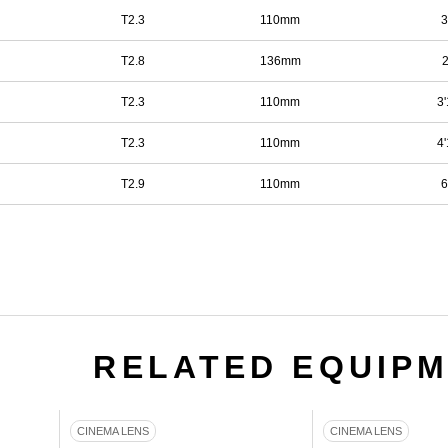
T2.3
110mm
3
T2.8
136mm
2
T2.3
110mm
3'
T2.3
110mm
4'
T2.9
110mm
6
RELATED EQUIP
CINEMA LENS
CINEMA LENS