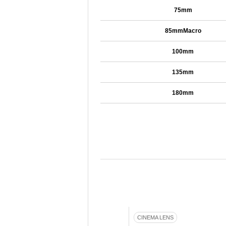
75mm
85mmMacro
100mm
135mm
180mm
CINEMA LENS
CINEMA LENS