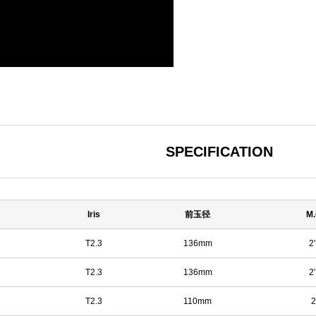
SPECIFICATION
Iris
前玉径
M.
T2.3
136mm
2'
T2.3
136mm
2'
T2.3
110mm
2