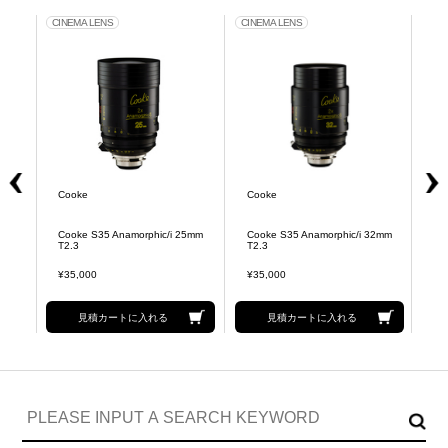
CINEMA LENS
CINEMA LENS
CIN
Cooke
Cooke
Co
Cooke S35 Anamorphic/i 25mm
Cooke S35 Anamorphic/i 32mm
Co
T2.3
T2.3
T2
¥35,000
¥35,000
¥3
見積カートに入れる
見積カートに入れる