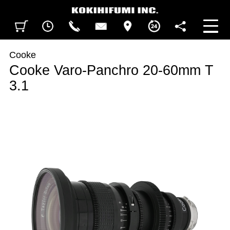
見積カート
閲覧履歴
CALL
CONTACT
ACCESS
BUSINESS HOURS
FOLLOW U
Cooke
Cooke Varo-Panchro 20-60mm T
3.1