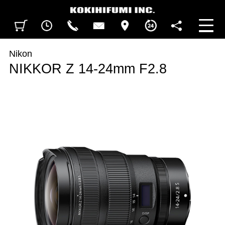
見積カート
閲覧履歴
CALL
CONTACT
ACCESS
BUSINESS HOURS
FOLLOW U
Nikon
NIKKOR Z 14-24mm F2.8