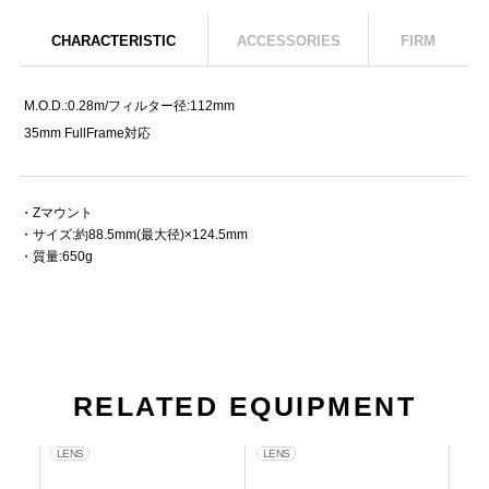
CHARACTERISTIC
ACCESSORIES
FIRM
M.O.D.:0.28m/フィルター径:112mm
35mm FullFrame対応
・Zマウント
・サイズ:約88.5mm(最大径)×124.5mm
・質量:650g
RELATED EQUIPMENT
LENS
LENS
LE