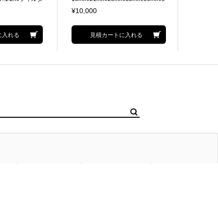
ullFrame対応
5mm 35mm FullFrame対応
径:67mm
¥10,000
¥3,000
に入れる
見積カートに入れる
サイトマップ
アクセスマップ
個人情報保護方針
KOKIHIFUMI inc.