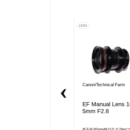
LENS
LENS
SONY
Canon/Technical Farm
FE 28mm F2
EF Manual Lens 1
5mm F2.8
前玉径:49mm/M.O.D.:0.29m(AF時)
前玉径:95mm/M.O.D.:0.28m