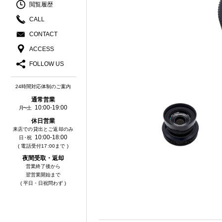
閲覧履歴
CALL
CONTACT
ACCESS
FOLLOW US
24時間対応体制のご案内
通常営業
10:00-19:00
月〜土
休⽇営業
来店での貸出とご返却のみ
10:00-18:00
⽇・祝
( 電話受付17:00まで )
夜間受取・返却
営業終了後から
翌営業開始まで
( 平日・日祝問わず )