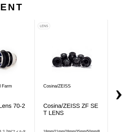
MENT
LENS
LENS
l Farm
Cosina/ZEISS
Cosina
Lens 70-2
Cosina/ZEISS ZF SE
Cosi
T LENS
mm M
D.:1.2m/フィルタ
18mm/21mm/28mm/35mm/50mm/8
前玉径:-/