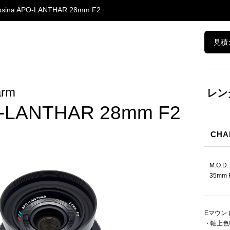
osina APO-LANTHAR 28mm F2
見積
arm
レン
O-LANTHAR 28mm F2
CHA
M.O.D
35mm 
Eマウン
・軸上色