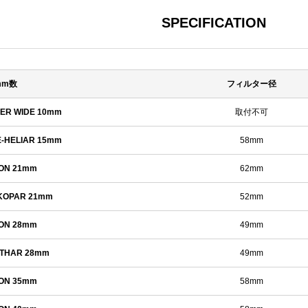
SPECIFICATION
mm数
フィルター径
PER WIDE 10mm
取付不可
E-HELIAR 15mm
58mm
ON 21mm
62mm
KOPAR 21mm
52mm
ON 28mm
49mm
THAR 28mm
49mm
ON 35mm
58mm