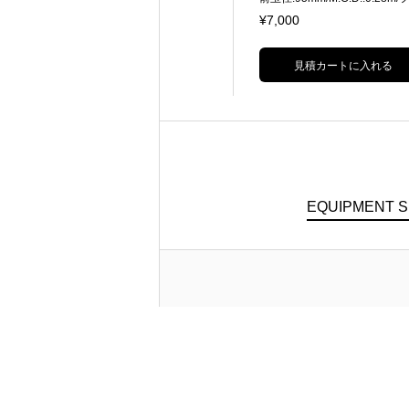
0.25m(MF時)
ター径:82mm 35mm FullFra
¥4,000
¥7,000
フィルター径:49mm
35mm FullFrame対応
見積カートに入れる
見積カートに入れる
EQUIPMENT 