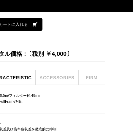
カートに入れる
タル価格 :〔税別 ￥4,000〕
RACTERISTIC
ACCESSORIES
FIRM
.:0.5m/フィルター径:49mm
FullFrame対応
ト
収差及び倍率色収差を徹底的に抑制