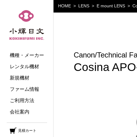
HOME
LENS
E mount LENS
C
小輝日文
Canon/Technical F
機種・メーカー
Cosina AP
レンタル機材
新規機材
ファーム情報
ご利用方法
会社案内
見積カート