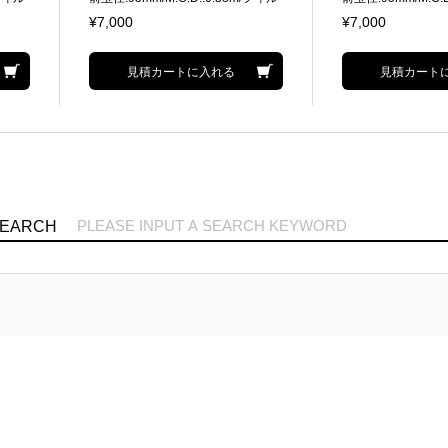
me対応
ター径:82mm 35mm FullFrame対応
ー径:77mm 35mm F
¥7,000
¥7,000
見積カートに入れる
見積カート
SEARCH
機種・メーカーリスト