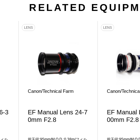
RELATED EQUIP
LENS
LENS
Canon/Technical Farm
Canon/Technica
6-3
EF Manual Lens 24-7
EF Manual 
0mm F2.8
00mm F2.8
/フィル
前玉径:95mm/M.O.D.:0.38m/フィル
前玉径:95mm/M.O.