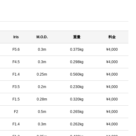
Iris
M.O.D.
重量
料金
F5.6
0.3m
0.375kg
¥4,000
F4.5
0.3m
0.298kg
¥4,000
F1.4
0.25m
0.560kg
¥4,000
F3.5
0.2m
0.230kg
¥4,000
F1.5
0.28m
0.320kg
¥4,000
F2
0.5m
0.265kg
¥4,000
F1.4
0.3m
0.262kg
¥4,000