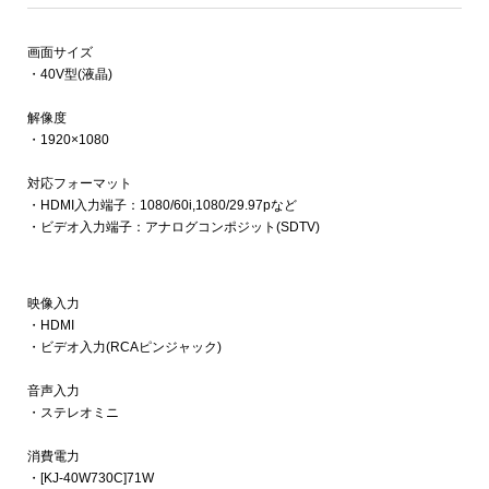
画面サイズ
・40V型(液晶)
解像度
・1920×1080
対応フォーマット
・HDMI入力端子：1080/60i,1080/29.97pなど
・ビデオ入力端子：アナログコンポジット(SDTV)
映像入力
・HDMI
・ビデオ入力(RCAピンジャック)
音声入力
・ステレオミニ
消費電力
・[KJ-40W730C]71W