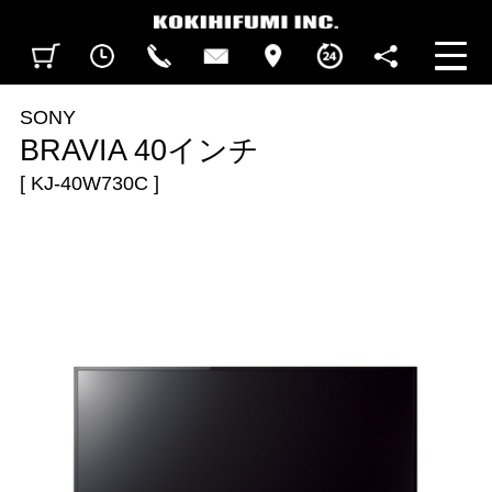
見積カート
閲覧履歴
CALL
CONTACT
ACCESS
BUSINESS HOURS
FOLLOW U
SONY
BRAVIA 40インチ
[ KJ-40W730C ]