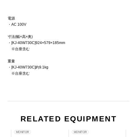
電源
・AC 100V
寸法(幅×高×奥)
・[KJ-40W730C]924×579×185mm
※台座含む
重量
・[KJ-40W730C]約9.1kg
※台座含む
RELATED EQUIPMENT
MONITOR
MONITOR
MO