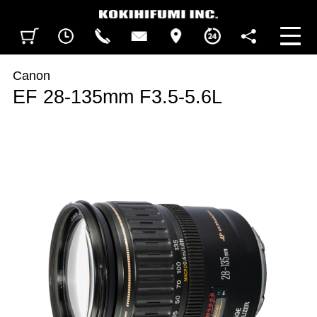
見積カート
閲覧履歴
CALL
CONTACT
ACCESS
BUSINESS HOURS
FOLLOW U
Canon
EF 28-135mm F3.5-5.6L