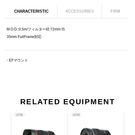
CHARACTERISTIC
ACCESSORIES
FIRM
M.O.D.:0.5m/フィルター径:72mm IS
35mm FullFrame対応
・EFマウント
RELATED EQUIPMENT
LENS
LENS
LE