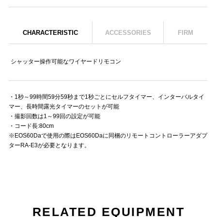
CHARACTERISTIC
ACCESSORIES
FIRM
シャッター操作可能なワイヤードリモコン
・1秒～99時間59分59秒まで1秒ごとにセルフタイマー、インターバルタイ
マー、長時間露光タイマーのセットが可能
・撮影回数は1～99回の設定が可能
・コード長:80cm
※EOS60Daで使用の際はEOS60Daに同梱のリモートコントローラーアダプ
ターRA-E3が必要となります。
RELATED EQUIPMENT