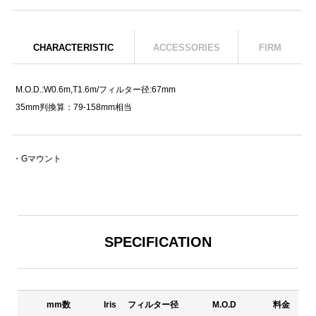
CHARACTERISTIC
ACCESSORIES
FIRM
M.O.D.:W0.6m,T1.6m/フィルター径:67mm
35mm判換算：79-158mm相当
・Gマウント
SPECIFICATION
mm数
Iris
フィルター径
M.O.D
料金