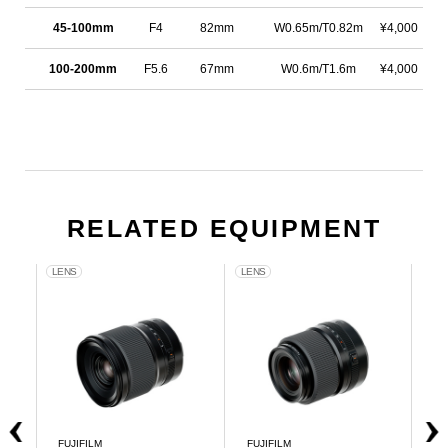
45-100mm
F4
82mm
W0.65m/T0.82m
¥4,000
100-200mm
F5.6
67mm
W0.6m/T1.6m
¥4,000
RELATED EQUIPMENT
LENS
LENS
LE
FUJIFILM
FUJIFILM
FU