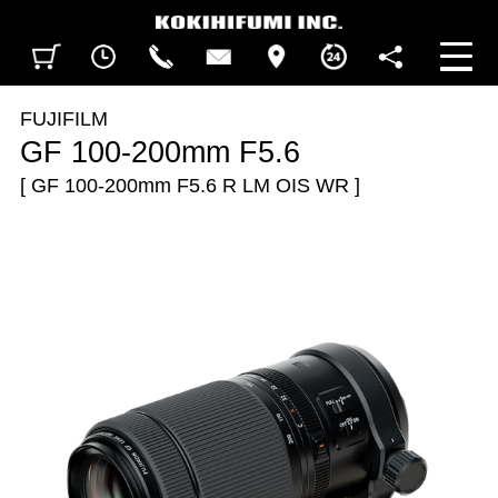
見積カート
閲覧履歴
CALL
CONTACT
ACCESS
BUSINESS HOURS
FOLLOW U
FUJIFILM
GF 100-200mm F5.6
[ GF 100-200mm F5.6 R LM OIS WR ]