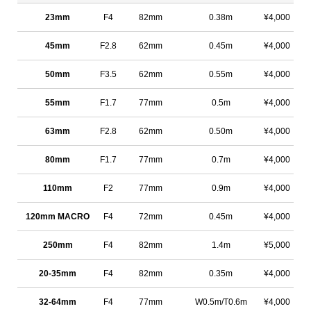
23mm
F4
82mm
0.38m
¥4,000
45mm
F2.8
62mm
0.45m
¥4,000
50mm
F3.5
62mm
0.55m
¥4,000
55mm
F1.7
77mm
0.5m
¥4,000
63mm
F2.8
62mm
0.50m
¥4,000
80mm
F1.7
77mm
0.7m
¥4,000
110mm
F2
77mm
0.9m
¥4,000
120mm MACRO
F4
72mm
0.45m
¥4,000
250mm
F4
82mm
1.4m
¥5,000
20-35mm
F4
82mm
0.35m
¥4,000
32-64mm
F4
77mm
W0.5m/T0.6m
¥4,000