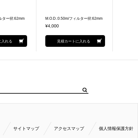
フィルター径:62mm
M.O.D.:0.50m/フィルター径:62mm
M.O.D.
m相当
35mm判換算:50mm相当
77mm 
¥4,000
¥4,000
に入れる
見積カートに入れる
サイトマップ
アクセスマップ
個人情報保護方針