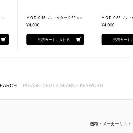
2mm
M.O.D.:0.45m/フィルター径:62mm
M.O.D.:0.55m/
35mm判換算:36mm相当
35mm判換算:40m
¥4,000
¥4,000
見積カートに入れる
見積カート
SEARCH
機種・メーカーリスト