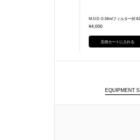
iPhone 15 Pro用リグキット バッテ
M.O.D.:0.38m/フィルター径:8
リーグリップより電源供給可能 複
35mm判換算:18mm相当
¥5,000
¥4,000
数の取り付けポイントを備え、ロッ
キングクランプ機構により、フォー
カスサイドハンドル、冷却モジュー
見積カートに入れる
見積カートに入れる
ル、フィルターなど取り付け可能 U
SB-Cハブ接続にてHDMI出力対応
EQUIPMENT 