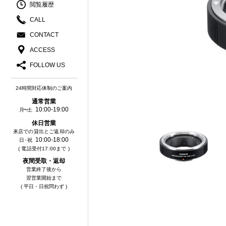
閲覧履歴
CALL
CONTACT
ACCESS
FOLLOW US
24時間対応体制のご案内
通常営業
10:00-19:00
月〜土
休⽇営業
来店での貸出とご返却のみ
10:00-18:00
⽇・祝
( 電話受付17:00まで )
夜間受取・返却
営業終了後から
翌営業開始まで
( 平日・日祝問わず )