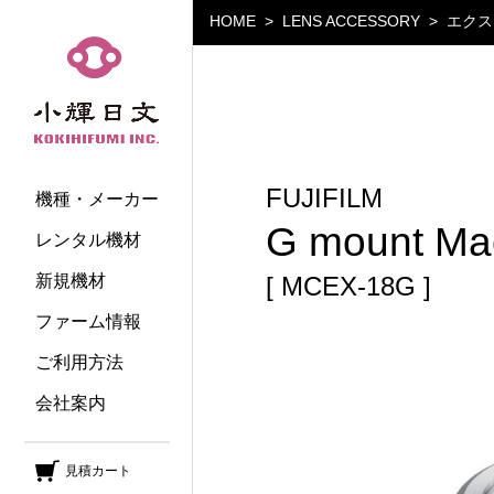
HOME
LENS ACCESSORY
エクス
小輝日文
FUJIFILM
機種・メーカー
G mount M
レンタル機材
新規機材
[ MCEX-18G ]
ファーム情報
ご利用方法
会社案内
見積カート