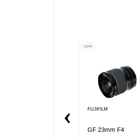
CAMERA ACCESSORY
LENS
TILTA
FUJIFILM
TILTA Khronos iPhon
GF 23mm F4
e 15 Pro Cage Kit