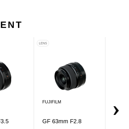
MENT
LENS
LENS
FUJIFILM
FUJIF
3.5
GF 63mm F2.8
GF 3